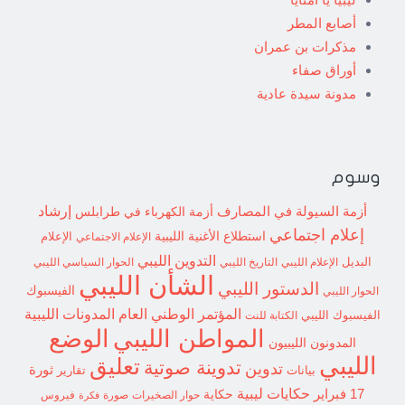
أصابع المطر
مذكرات بن عمران
أوراق صفاء
مدونة سيدة عادية
وسوم
إرشاد
أزمة السيولة في المصارف
أزمة الكهرباء في طرابلس
إعلام اجتماعي
استطلاع
الأغنية الليبية
الإعلام الاجتماعي
الإعلام
التدوين الليبي
البديل
الإعلام الليبي
التاريخ الليبي
الحوار السياسي الليبي
الشأن الليبي
الدستور الليبي
الفيسبوك
الحوار الليبي
المؤتمر الوطني العام
المدونات الليبية
الفيسبوك الليبي
الكتابة للنت
الوضع
المواطن الليبي
المدونون الليبيون
الليبي
تعليق
تدوينة صوتية
تدوين
ثورة
بيانات
تقارير
حكايات ليبية
17 فبراير
حكاية
حوار الصخيرات
صورة
فيروس
فكرة