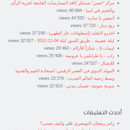
مركز “حصن” يستنكر كافة الممارسات القامعة لحرية الرأي
والتعبير في ليبيا
- 46٬684 views
آسفين يا ساره
- 44٬592 views
ربع دينار
- 37٬722 views
احذرو التقليد (إسطوانات غاز الطهي)
- 37٬190 views
ليلة عصيبة .. طريق السور ليلة 04-11-2012
- 32٬027 views
ليبيات 6 .. شكراً للأزلام
- 26٬462 views
راب .. يا طرابلس يا عروسة
- 25٬406 views
للاتصال
- 24٬527 views
المولد النبوي في العصر الرقمي: استعادة القيم والقدوة
وسط زحمة العالم الحديث
- 23٬276 views
تدوينة صوتية: عصيان مدني
- 22٬813 views
أحدث التعليقات
رامز رمضان النويصري
على
وكيف ننسى؟