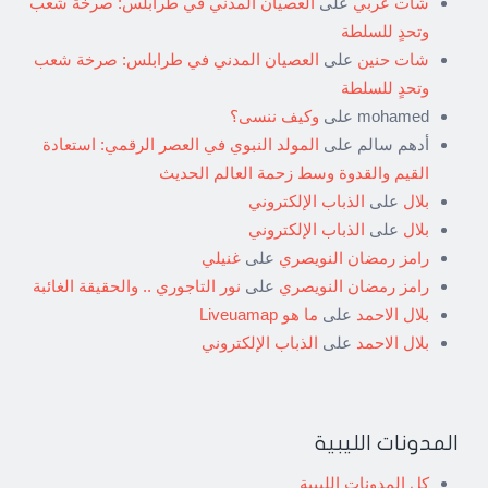
شات عربي
على
العصيان المدني في طرابلس: صرخة شعب
وتحدٍ للسلطة
شات حنين
على
العصيان المدني في طرابلس: صرخة شعب
وتحدٍ للسلطة
mohamed
على
وكيف ننسى؟
أدهم سالم
على
المولد النبوي في العصر الرقمي: استعادة
القيم والقدوة وسط زحمة العالم الحديث
بلال
على
الذباب الإلكتروني
بلال
على
الذباب الإلكتروني
رامز رمضان النويصري
على
غنيلي
رامز رمضان النويصري
على
نور التاجوري .. والحقيقة الغائبة
بلال الاحمد
على
ما هو Liveuamap
بلال الاحمد
على
الذباب الإلكتروني
المدونات الليبية
كل المدونات الليبية