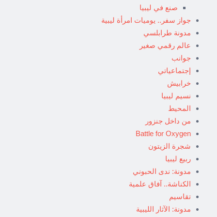
صنع في ليبيا
جواز سفر.. يوميات امرأة ليبية
مدونة طرابلسي
عالم رقمي صغير
جوانب
إجتماعياتي
خرابيش
نسيم ليبيا
المحيط
من داخل جنزور
Battle for Oxygen
شجرة الزيتون
ربيع ليبيا
مدونة: ندى الحبوني
الكناشة.. آفاق علمية
تقاسيم
مدونة: الآثار الليبية