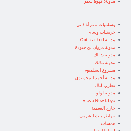
مدونة: قهوة سمر
وساميات .. مرآة ذاتي
خربشات وسام
مدونة Out reached
مدونة مروان بن جبودة
مدونة شباك
مدونة مالك
مشروع السلفيوم
مدونة أحمد المحمودي
تجارب ليال
مدونة لولو
Brave New Libya
خارج التغطية
خواطر بنت الشريف
همسات
ليبيا يا امنايا